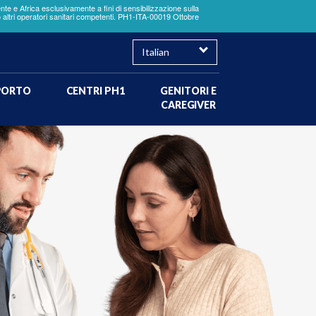
te e Africa esclusivamente a fini di sensibilizzazione sulla
o altri operatori sanitari competenti. PH1-ITA-00019 Ottobre
×
Select
your
language
PORTO
CENTRI PH1
GENITORI E
CAREGIVER
a