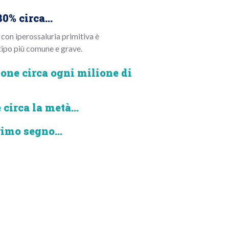
0% circa...
 con iperossaluria primitiva è
 tipo più comune e grave.
sone circa ogni milione di
 circa la metà...
rimo segno...