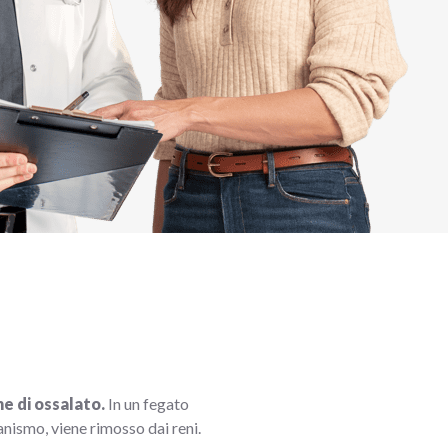
ne di ossalato.
In un fegato
ganismo, viene rimosso dai reni.