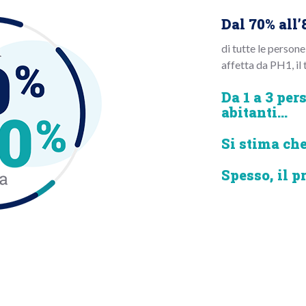
Dal 70% all’8
di tutte le persone
affetta da PH1, il
Da 1 a 3 per
abitanti...
Si stima che
Spesso, il p