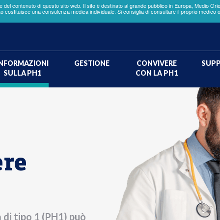
el contenuto di questo sito web. Il sito è destinato al grande pubblico in Europa, Medio Orien
o costituisce una consulenza medica individuale. Si consiglia di consultare il proprio medico 
INFORMAZIONI
GESTIONE
CONVIVERE
SUP
SULLA PH1
CON LA PH1
Potrebbe trattarsi di
iperossaluria primitiv
di tipo 1 (PH1)?
ere
Completate questo breve
questionario per scoprire se sia
necessario sottoporsi al test PH1
a di tipo 1 (PH1) può