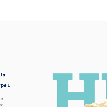
nts
pe 1
lus
une