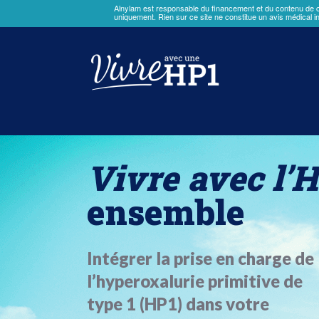
Alnylam est responsable du financement et du contenu de ce 
uniquement. Rien sur ce site ne constitue un avis médical i
Aller
au
contenu
principal
Vivre avec l’
ensemble
Intégrer la prise en charge de
l’hyperoxalurie primitive de
type 1 (HP1) dans votre