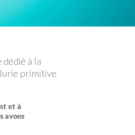
e dédié à la
urie primitive
nt et à
us avons