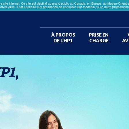
site internet. Ce site est destiné au grand public au Canada, en Europe, au Moyen-Orient et 
ndividualisé. Il est conseillé aux personnes de consulter leur médecin ou un autre profession
À PROPOS
PRISE EN
DE L’HP1
CHARGE
AV
Pourrait-il s'agir d'une
hyperoxalurie primitiv
HP1
,
de type 1 (HP1) ?
Répondez à ce questionnaire rapide pour
savoir si vous devriez faire un test de
dépistage de l’HP1.