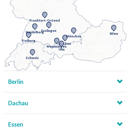
Frankfurt-Ostend
Esslingen
Heidelberg
Wien
München
Freiburg
Dachau
Memmingen
Ulm
Schweiz
Berlin
Dachau
Essen