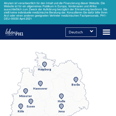
Alnylam ist verantwortlich für den Inhalt und die Finanzierung dieser Website. Die
Website ist für ein allgemeines Publikum in Europa, Vorderasien und Afrika
ausschließlich zum Zweck der Aufklärung bezüglich der Erkrankung bestimmt. Sie
stellt keine individuelle medizinische Beratung dar. Konsultieren Sie dafür bitte
Ihren
Arzt oder einen anderen geeigneten Vertreter medizinischen Fachpersonals. PH1-
DEU-00030
April
2021
Select
Navig
your
aktivi
Direkt
language
zum
Inhalt
Hamburg
Berlin
Hannover
Münster
Halle
Essen
Köln
Jena